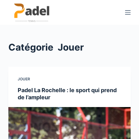
P
a
s
s
e
Catégorie
Jouer
r
a
u
c
o
JOUER
n
Padel La Rochelle : le sport qui prend
t
de l’ampleur
e
n
u